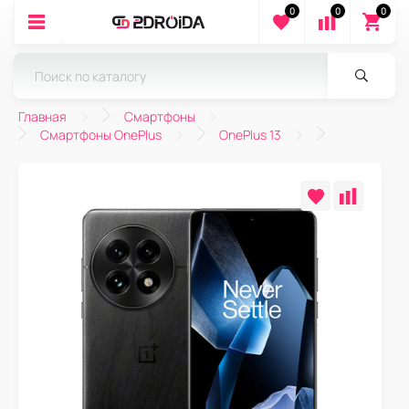
0
0
0
Главная
Смартфоны
Смартфоны OnePlus
OnePlus 13