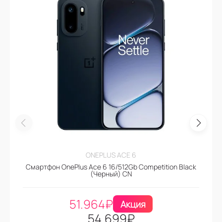
ONEPLUS ACE 6
Смартфон OnePlus Ace 6 16/512Gb Competition Black
(Черный) CN
51.964
₽
Акция
54.699
₽