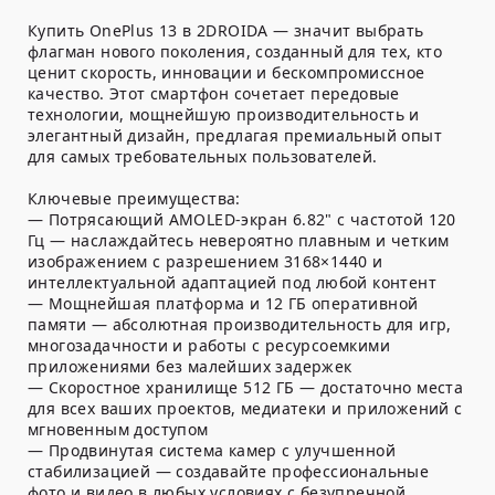
Купить OnePlus 13 в 2DROIDA — значит выбрать
флагман нового поколения, созданный для тех, кто
ценит скорость, инновации и бескомпромиссное
качество. Этот смартфон сочетает передовые
технологии, мощнейшую производительность и
элегантный дизайн, предлагая премиальный опыт
для самых требовательных пользователей.
Ключевые преимущества:
— Потрясающий AMOLED-экран 6.82" с частотой 120
Гц — наслаждайтесь невероятно плавным и четким
изображением с разрешением 3168×1440 и
интеллектуальной адаптацией под любой контент
— Мощнейшая платформа и 12 ГБ оперативной
памяти — абсолютная производительность для игр,
многозадачности и работы с ресурсоемкими
приложениями без малейших задержек
— Скоростное хранилище 512 ГБ — достаточно места
для всех ваших проектов, медиатеки и приложений с
мгновенным доступом
— Продвинутая система камер с улучшенной
стабилизацией — создавайте профессиональные
фото и видео в любых условиях с безупречной